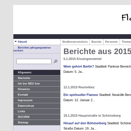
Aktuell
Straßenverzeichnis
Bezirke
Personen
Them
Berichte jahrgangsweise
Berichte aus 201
sortiert
5.1.2015 Kissingenviertel
Wem gehört Berlin?
Stadtteil: Pankow Bereich:
Datum: 5. Ja...
Allgemein:
Startseite
Ich bin NEU hier
12.1.2015 Reuterkiez
Hinweise
Ein spiritueller Flaneur
Stadtteil: Neukölln Ber
Kontakt
Datum: 12. Januar 2...
Impressum
Datenschutz
Links
19.1.2015 Hauptstraße in Schöneberg
SUCHEN
Sitemap
Hinauf auf den Böhmerberg
Stadtteil: Schöne
Straße Datum: 19. Ja...