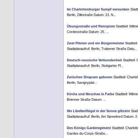
Im Charlottenburger Sumpf versunken
Stadt
Berlin, Zillestraße Datum: 23. N...
Übungsstraße und Rennpiste
Stadtteil: Wilm
Cordesstraße Datum: 25. ...
Zwei Piloten und ein Bürgermeister
Stadttei
Stadtplanaufruf: Berlin, Trabener Straße Datu...
Deutsch-russische Verbundenheit
Stadtteil:
Stadtplanaufruf: Berlin, Stuttgarter Pl...
Zwischen Strapsen geboren
Stadtteil: Charlo
Berlin, Savignyplat...
Kirche und Moschee in Farbe
Stadtteil: Wilm
Brienner Straße Datum: ...
Wo Libellenflügel in der Sonne glitzern
Stadt
Stadtplanaufruf: Berlin, Am Spreebord Datum: 2.
Des Königs Garderegiment
Stadtteil: Charlot
Gardes-du-Corps-Straße...