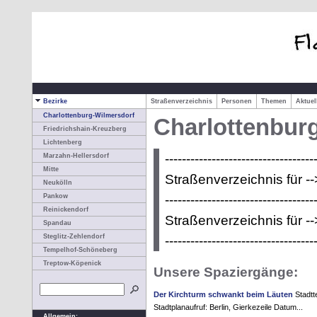
Bezirke
Straßenverzeichnis
Personen
Themen
Aktue
Charlottenburg-Wilmersdorf
Charlottenbur
Friedrichshain-Kreuzberg
Lichtenberg
-----------------------------------
Marzahn-Hellersdorf
Mitte
Straßenverzeichnis für -
Neukölln
-----------------------------------
Pankow
Reinickendorf
Straßenverzeichnis für -
Spandau
Steglitz-Zehlendorf
-----------------------------------
Tempelhof-Schöneberg
Treptow-Köpenick
Unsere Spaziergänge:
Der Kirchturm schwankt beim Läuten
Stadtte
Stadtplanaufruf: Berlin, Gierkezeile Datum...
Allgemein: