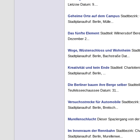
Lietzow Datum: 9....
Geheime Orte auf dem Campus
Stadtbezirk:
Stadtplanaufruf: Berlin, Mülle...
Das fünfte Element
Stadtteil: Wilmersdorf Ber
Dezember 2...
Woge, Wüstenschloss und Wohnheim
Stadtt
Stadtplanaufruf: Berlin, Bachstraße Dat...
Kreativität und kein Ende
Stadtteil: Charlotte
Stadtplanaufruf: Berlin, ...
Die Berliner bauen ihre Berge selber
Stadttei
Teufelsseechaussee Datum: 31...
Versuchsstrecke für Automobile
Stadtbezirk:
Stadtplanaufruf: Berlin, Breitsch...
Murellenschlucht
Dieser Spaziergang von der M
Im Innenraum der Rennbahn
Stadtbezirk: Ch
Stadtplanaufruf: Berlin, Murellenwe...