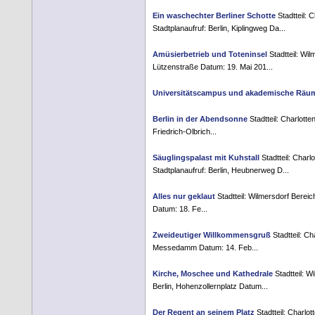
Ein waschechter Berliner Schotte
Stadtteil: 
Stadtplanaufruf: Berlin, Kiplingweg Da...
Amüsierbetrieb und Toteninsel
Stadtteil: Wil
Lützenstraße Datum: 19. Mai 201...
Universitätscampus und akademische Räu
Berlin in der Abendsonne
Stadtteil: Charlotte
Friedrich-Olbrich...
Säuglingspalast mit Kuhstall
Stadtteil: Charl
Stadtplanaufruf: Berlin, Heubnerweg D...
Alles nur geklaut
Stadtteil: Wilmersdorf Berei
Datum: 18. Fe...
Zweideutiger Willkommensgruß
Stadtteil: Ch
Messedamm Datum: 14. Feb...
Kirche, Moschee und Kathedrale
Stadtteil: W
Berlin, Hohenzollernplatz Datum...
Der Regent an seinem Platz
Stadtteil: Charlot