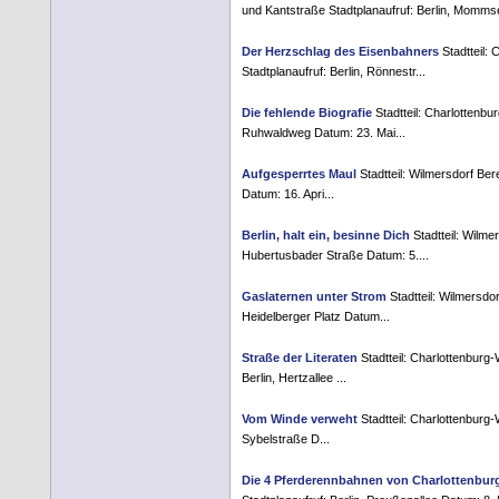
und Kantstraße Stadtplanaufruf: Berlin, Mommse
Der Herzschlag des Eisenbahners
Stadtteil:
Stadtplanaufruf: Berlin, Rönnestr...
Die fehlende Biografie
Stadtteil: Charlottenbu
Ruhwaldweg Datum: 23. Mai...
Aufgesperrtes Maul
Stadtteil: Wilmersdorf Ber
Datum: 16. Apri...
Berlin, halt ein, besinne Dich
Stadtteil: Wilme
Hubertusbader Straße Datum: 5....
Gaslaternen unter Strom
Stadtteil: Wilmersdor
Heidelberger Platz Datum...
Straße der Literaten
Stadtteil: Charlottenburg
Berlin, Hertzallee ...
Vom Winde verweht
Stadtteil: Charlottenburg-
Sybelstraße D...
Die 4 Pferderennbahnen von Charlottenbur