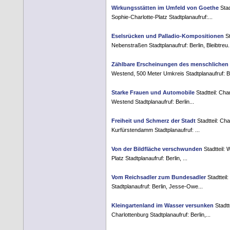
Wirkungsstätten im Umfeld von Goethe
Stad
Sophie-Charlotte-Platz Stadtplanaufruf:...
Eselsrücken und Palladio-Kompositionen
St
Nebenstraßen Stadtplanaufruf: Berlin, Bleibtreu.
Zählbare Erscheinungen des menschlichen
Westend, 500 Meter Umkreis Stadtplanaufruf: Ber
Starke Frauen und Automobile
Stadtteil: Ch
Westend Stadtplanaufruf: Berlin...
Freiheit und Schmerz der Stadt
Stadtteil: Ch
Kurfürstendamm Stadtplanaufruf: ...
Von der Bildfläche verschwunden
Stadtteil:
Platz Stadtplanaufruf: Berlin, ...
Vom Reichsadler zum Bundesadler
Stadtteil
Stadtplanaufruf: Berlin, Jesse-Owe...
Kleingartenland im Wasser versunken
Stadtt
Charlottenburg Stadtplanaufruf: Berlin,...