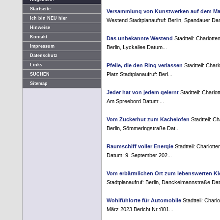
Startseite
Versammlung von Kunstwerken auf dem Mar
Ich bin NEU hier
Westend Stadtplanaufruf: Berlin, Spandauer Da
Hinweise
Kontakt
Das unbekannte Westend
Stadtteil: Charlott
Impressum
Berlin, Lyckallee Datum...
Datenschutz
Pfeile, die den Ring verlassen
Stadtteil: Char
Links
Platz Stadtplanaufruf: Berl...
SUCHEN
Sitemap
Jeder hat von jedem gelernt
Stadtteil: Charlot
Am Spreebord Datum:...
Vom Zuckerhut zum Kachelofen
Stadtteil: Ch
Berlin, Sömmeringstraße Dat...
Raumschiff voller Energie
Stadtteil: Charlott
Datum: 9. September 202...
Vom erbärmlichen Ort zum lebenswerten Ki
Stadtplanaufruf: Berlin, Danckelmannstraße Dat.
Wohlfühlorte für Automobile
Stadtteil: Charl
März 2023 Bericht Nr.:801...