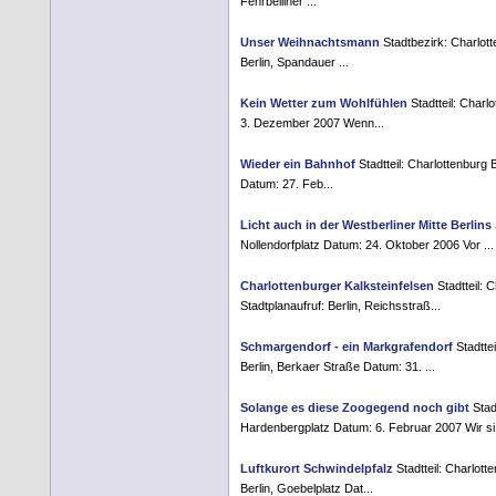
Fehrbelliner ...
Unser Weihnachtsmann
Stadtbezirk: Charlott
Berlin, Spandauer ...
Kein Wetter zum Wohlfühlen
Stadtteil: Charl
3. Dezember 2007 Wenn...
Wieder ein Bahnhof
Stadtteil: Charlottenburg
Datum: 27. Feb...
Licht auch in der Westberliner Mitte Berlins
Nollendorfplatz Datum: 24. Oktober 2006 Vor ...
Charlottenburger Kalksteinfelsen
Stadtteil: 
Stadtplanaufruf: Berlin, Reichsstraß...
Schmargendorf - ein Markgrafendorf
Stadtte
Berlin, Berkaer Straße Datum: 31. ...
Solange es diese Zoogegend noch gibt
Stadt
Hardenbergplatz Datum: 6. Februar 2007 Wir si.
Luftkurort Schwindelpfalz
Stadtteil: Charlot
Berlin, Goebelplatz Dat...