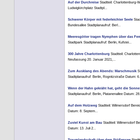
Auf der Durchreise
Stadtteil: Charlottenburg-
Ludwigkirchplatz Stadtpl...
Schwerer Körper mit federleichter Seele
Stad
Bundesallee Stadtplanaufruf: Berl...
Meeresgötter tragen Nymphen über das Fe
Stadtpark Stadtplanaufruf: Berlin, Kufstei...
300 Jahre Charlottenburg
Stadtteil: Charlotte
Neufassung 20. Januar 2021,...
Zum Ausklang des Abends: Marschmusik
St
Stadtplanaufruf: Berlin, Rognitzstraße Datum: 6.
Wenn der Hahn gekräht hat, geht die Sonne
Stadtplanaufruf: Berlin, Platanenallee Datum: 28.
Auf dem Holzweg
Stadtteil: Wilmersdorf Bere
Datum: 8. Septem...
Zuviel Kunst am Bau
Stadtteil: Wilmersdorf B
Datum: 13. Juli 2...
Traumlandschaft über dem Stößensee
Stadtt