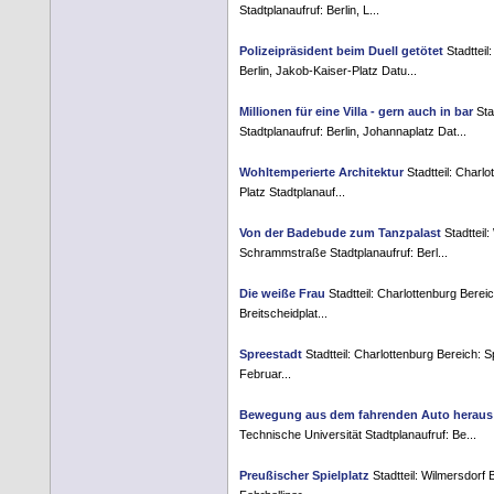
Stadtplanaufruf: Berlin, L...
Polizeipräsident beim Duell getötet
Stadtteil
Berlin, Jakob-Kaiser-Platz Datu...
Millionen für eine Villa - gern auch in bar
Sta
Stadtplanaufruf: Berlin, Johannaplatz Dat...
Wohltemperierte Architektur
Stadtteil: Charlo
Platz Stadtplanauf...
Von der Badebude zum Tanzpalast
Stadtteil
Schrammstraße Stadtplanaufruf: Berl...
Die weiße Frau
Stadtteil: Charlottenburg Berei
Breitscheidplat...
Spreestadt
Stadtteil: Charlottenburg Bereich: S
Februar...
Bewegung aus dem fahrenden Auto heraus
Technische Universität Stadtplanaufruf: Be...
Preußischer Spielplatz
Stadtteil: Wilmersdorf 