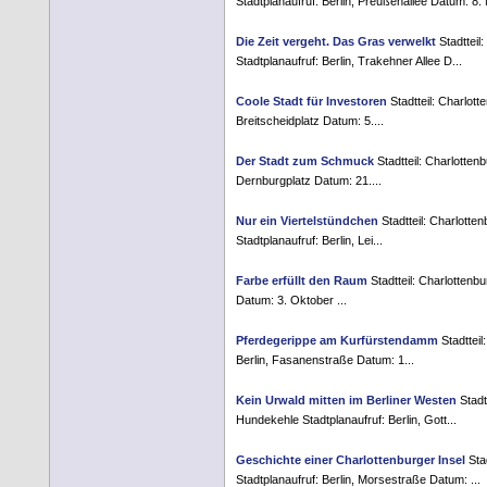
Stadtplanaufruf: Berlin, Preußenallee Datum: 8. 
Die Zeit vergeht. Das Gras verwelkt
Stadtteil
Stadtplanaufruf: Berlin, Trakehner Allee D...
Coole Stadt für Investoren
Stadtteil: Charlott
Breitscheidplatz Datum: 5....
Der Stadt zum Schmuck
Stadtteil: Charlottenb
Dernburgplatz Datum: 21....
Nur ein Viertelstündchen
Stadtteil: Charlott
Stadtplanaufruf: Berlin, Lei...
Farbe erfüllt den Raum
Stadtteil: Charlottenb
Datum: 3. Oktober ...
Pferdegerippe am Kurfürstendamm
Stadtteil
Berlin, Fasanenstraße Datum: 1...
Kein Urwald mitten im Berliner Westen
Stadt
Hundekehle Stadtplanaufruf: Berlin, Gott...
Geschichte einer Charlottenburger Insel
Stad
Stadtplanaufruf: Berlin, Morsestraße Datum: ...