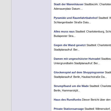
Stadt der Warenhäuser
Stadtbezirk: Charlotte
Adenauerplatz Datum:...
Pyramide und Raumfahrtbahnhof
Stadtteil: 
Schlangenbader Straße Datu...
Alles muss raus
Stadtteil: Charlottenburg, Sc
Budapester Stra...
Gegen die Wand gesetzt
Stadtteil: Charlotte
Stadtplanaufruf: Ber...
Damen mit ungeschützter Hutnadel
Stadtbez
Untergrundbahn Stadtplanaufruf: Ber...
Glockenspiel auf dem Shoppingcenter
Stadt
Stadtplanaufruf: Berlin, Haubachstraße Da...
Strumpfband um die Wade
Stadtteil: Charlott
Berlin, Hammarskjöl...
Haus des Rundfunks
Dieser Bericht über den
Private Stationsansage
Stadtteil: Wilmersdorf,