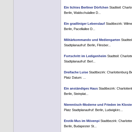
Ein lichtes Berliner Dörfchen
Stadtteil: Charl
Berlin, Waldschulallee D...
Ein gradliniger Lebenslauf
Stadtbezirk: Wilme
Berlin, Pacelliallee D...
Militärkommando und Mediengarten
Stadtte
Stadtplanaufruf: Berlin, Flinsber...
Fortschritt im Ledigenheim
Stadtteil: Charlo
Stadtplanaufruf: Berl...
Dreifache Luise
Stadtbezirk: Charlottenburg B
Platz Datum: ...
Ein anständiges Haus
Stadtbezirk: Charlotten
Berlin, Steinplat...
Nierentisch-Moderne und Frieden im Kloste
Platz Stadtplanaufruf: Berlin, Ludwigkirc...
Erotik-Mus im Mövenpi
Stadtbezirk: Charlott
Berlin, Budapester St...