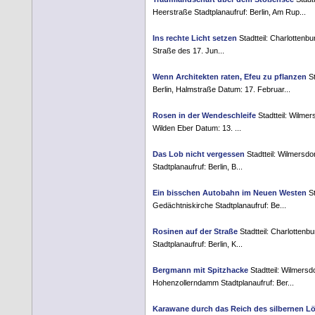
Heerstraße Stadtplanaufruf: Berlin, Am Rup...
Ins rechte Licht setzen
Stadtteil: Charlottenbu
Straße des 17. Jun...
Wenn Architekten raten, Efeu zu pflanzen
St
Berlin, Halmstraße Datum: 17. Februar...
Rosen in der Wendeschleife
Stadtteil: Wilmer
Wilden Eber Datum: 13. ...
Das Lob nicht vergessen
Stadtteil: Wilmersd
Stadtplanaufruf: Berlin, B...
Ein bisschen Autobahn im Neuen Westen
St
Gedächtniskirche Stadtplanaufruf: Be...
Rosinen auf der Straße
Stadtteil: Charlottenbu
Stadtplanaufruf: Berlin, K...
Bergmann mit Spitzhacke
Stadtteil: Wilmers
Hohenzollerndamm Stadtplanaufruf: Ber...
Karawane durch das Reich des silbernen L