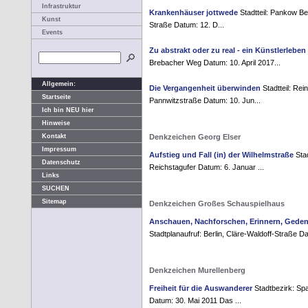
Infrastruktur
Krankenhäuser jottwede
Stadtteil: Pankow Ber
Kunst
Straße Datum: 12. D...
Events
Zu abstrakt oder zu real - ein Künstlerleben
Brebacher Weg Datum: 10. April 2017...
Allgemein:
Die Vergangenheit überwinden
Stadtteil: Rei
Startseite
Pannwitzstraße Datum: 10. Jun...
Ich bin NEU hier
Hinweise
Denkzeichen Georg Elser
Kontakt
Impressum
Aufstieg und Fall (in) der Wilhelmstraße
Stad
Datenschutz
Reichstagufer Datum: 6. Januar ...
Links
SUCHEN
Sitemap
Denkzeichen Großes Schauspielhaus
Anschauen, Nachforschen, Erinnern, Gede
Stadtplanaufruf: Berlin, Cläre-Waldoff-Straße Da
Denkzeichen Murellenberg
Freiheit für die Auswanderer
Stadtbezirk: Spa
Datum: 30. Mai 2011 Das ...