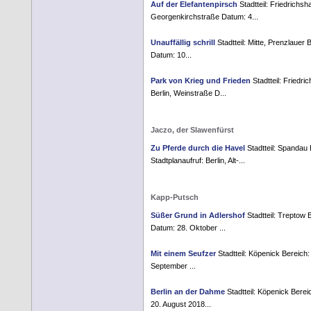
Auf der Elefantenpirsch
Stadtteil: Friedrichsh
Georgenkirchstraße Datum: 4...
Unauffällig schrill
Stadtteil: Mitte, Prenzlauer 
Datum: 10...
Park von Krieg und Frieden
Stadtteil: Friedri
Berlin, Weinstraße D...
Jaczo, der Slawenfürst
Zu Pferde durch die Havel
Stadtteil: Spandau 
Stadtplanaufruf: Berlin, Alt-...
Kapp-Putsch
Süßer Grund in Adlershof
Stadtteil: Treptow 
Datum: 28. Oktober ...
Mit einem Seufzer
Stadtteil: Köpenick Bereich: 
September ...
Berlin an der Dahme
Stadtteil: Köpenick Berei
20. August 2018...