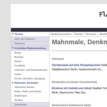
Themen
Straßenverzeichnis
Bezirke
Personen
Aktuel
mehr als Flanieren
Mahnmale, Denkm
Flanieren
Architektur/Stadtentwicklung
---------------------------------------------------------
Berge
Brücken
Adenauer
Dörfer
Glockenspiel auf dem Shoppingcenter
Stadt
Friedhöfe
Stadtplanaufruf: Berlin, Haubachstraße Da...
Industrie- und Gewerbebauten
Inseln
Kirche, Moschee, Synagoge
Denksteine (Löcknitz-Grundschule)
Mahnmale, Denkmäler
öffentliche Bauten
Erziehen mit Geduld und Arbeit
Stadtteil: Sc
Plätze, Parks und Gärten
Berlin, Bayerischer Platz Dat...
Siedlungen
Straßen
Geschichte
Denkzeichen Euthanasie-Opfer