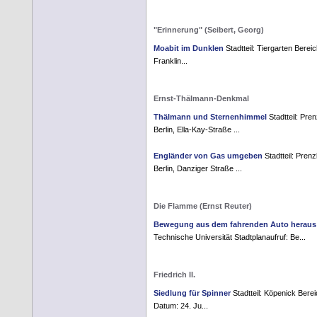
"Erinnerung" (Seibert, Georg)
Moabit im Dunklen
Stadtteil: Tiergarten Bereic
Franklin...
Ernst-Thälmann-Denkmal
Thälmann und Sternenhimmel
Stadtteil: Pre
Berlin, Ella-Kay-Straße ...
Engländer von Gas umgeben
Stadtteil: Pren
Berlin, Danziger Straße ...
Die Flamme (Ernst Reuter)
Bewegung aus dem fahrenden Auto heraus
Technische Universität Stadtplanaufruf: Be...
Friedrich II.
Siedlung für Spinner
Stadtteil: Köpenick Berei
Datum: 24. Ju...