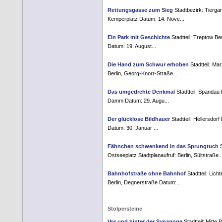
Rettungsgasse zum Sieg
Stadtbezirk: Tiergar
Kemperplatz Datum: 14. Nove...
Ein Park mit Geschichte
Stadtteil: Treptow Be
Datum: 19. August...
Die Hand zum Schwur erhoben
Stadtteil: Ma
Berlin, Georg-Knorr-Straße...
Das umgedrehte Denkmal
Stadtteil: Spandau 
Damm Datum: 29. Augu...
Der glücklose Bildhauer
Stadtteil: Hellersdorf
Datum: 30. Januar ...
Fähnchen schwenkend in das Sprungtuch
S
Ostseeplatz Stadtplanaufruf: Berlin, Sültstraße..
Bahnhofstraße ohne Bahnhof
Stadtteil: Lic
Berlin, Degnerstraße Datum:...
Stolpersteine
Vor und hinter der Synagoge
Stadtteil: Mitte