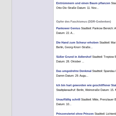
Enttrümmern und einen Baum pflanzen
Stad
Otto-Dix-Straße Datum: 11. Nov...
Opfer des Faschismus (DDR-Gedenken)
Pankower Genius
Stadtteil: Pankow Bereich: A
Datum: 22. A...
Die Hand zum Schwur erhoben
Stadtteil: Ma
Berlin, Georg-Knorr-Straße...
Süßer Grund in Adlershof
Stadtteil: Treptow 
Datum: 28. Oktober ...
Das umgedrehte Denkmal
Stadtteil: Spandau 
Damm Datum: 29. Augu...
Ich bin hart geworden wie geschliffener Sta
Stadtplanaufruf: Berlin, Weinstraße Datum: 15. 
Unauffällig schrill
Stadtteil: Mitte, Prenzlauer 
Datum: 10...
Prinzenviertel ohne Prinzen
Stadtteil: Lichten