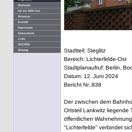
Startseite
Ich bin NEU hier
Hinweise
Kontakt
Impressum
Datenschutz
Links
SUCHEN
Stadtteil: Steglitz
Sitemap
Bereich: Lichterfelde-Ost
Stadtplanaufruf: Berlin, Bo
Datum: 12. Juni 2024
Bericht Nr.:838
Der zwischen dem Bahnhof
Ortsteil Lankwitz liegende T
öffentlichen Wahrnehmung 
"Lichterfelde" verbindet s