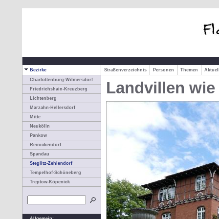
Bezirke
Straßenverzeichnis
Personen
Themen
Aktue
Charlottenburg-Wilmersdorf
Landvillen wie
Friedrichshain-Kreuzberg
Lichtenberg
Marzahn-Hellersdorf
Mitte
Neukölln
Pankow
Reinickendorf
Spandau
Steglitz-Zehlendorf
Tempelhof-Schöneberg
Treptow-Köpenick
Allgemein: