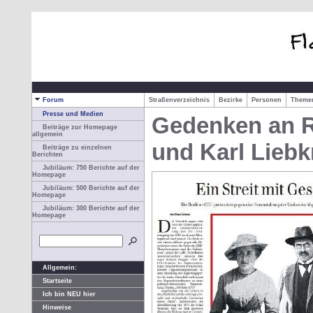
Forum
Straßenverzeichnis
Bezirke
Personen
Them
Presse und Medien
Gedenken an 
Beiträge zur Homepage
allgemein
und Karl Lieb
Beiträge zu einzelnen
Berichten
Jubiläum: 750 Berichte auf der
Homepage
Jubiläum: 500 Berichte auf der
Homepage
Jubiläum: 300 Berichte auf der
Homepage
Allgemein:
Startseite
Ich bin NEU hier
Hinweise