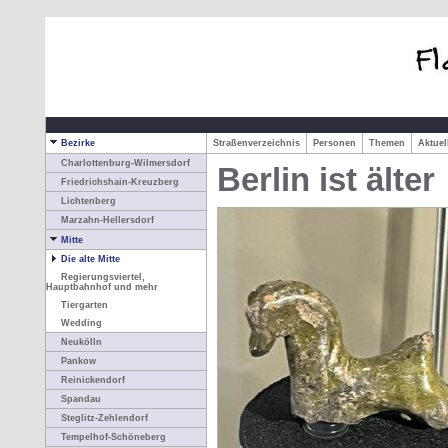
Bezirke
Straßenverzeichnis
Personen
Themen
Aktue
Charlottenburg-Wilmersdorf
Berlin ist älter
Friedrichshain-Kreuzberg
Lichtenberg
Marzahn-Hellersdorf
Mitte
Die alte Mitte
Regierungsviertel,
Hauptbahnhof und mehr
Tiergarten
Wedding
Neukölln
Pankow
Reinickendorf
Spandau
Steglitz-Zehlendorf
Tempelhof-Schöneberg